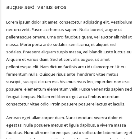
augue sed, varius eros.
Lorem ipsum dolor sit amet, consectetur adipiscing elit. Vestibulum
nec orci velit. Fusce ac rhoncus sapien. Nulla laoreet, augue ut
pellentesque ornare, urna orci faucibus quam, vel auctor elit nisl ut
massa. Morbi porta ante sodales sem lacinia, et aliquet nisl
sodales. Praesent aliquam turpis massa, vel blandit justo luctus eu.
Aliquam et varius diam. Sed et convallis augue, sit amet
pellentesque elit. Nam dictum facilisis arcu id ullamcorper. Ut eu
fermentum nulla. Quisque risus ante, hendrerit vitae metus
suscipit, suscipit dictum est. Vivamus risus leo, imperdiet non erat
posuere, elementum elementum velit. Fusce venenatis sapien sed
feugiat tempus. Nullam vel libero eget arcu finibus interdum
consectetur vitae odio. Proin posuere posuere lectus et iaculis.
Aenean eget ullamcorper diam. Nunc tincidunt viverra dolor et
egestas. Nulla posuere metus et ligula dapibus, a viverra massa
faucibus. Nunc ultricies lorem quis justo sollicitudin bibendum eget